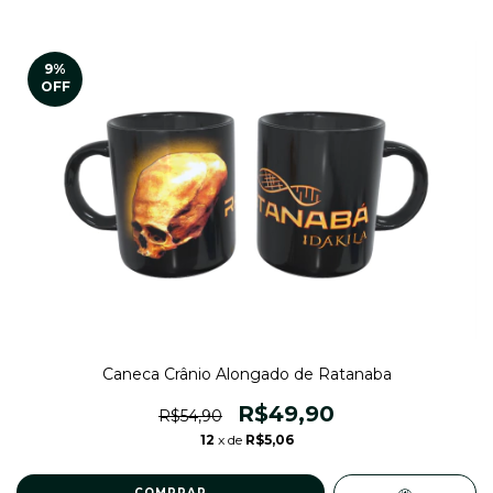
9
%
OFF
Caneca Crânio Alongado de Ratanaba
R$49,90
R$54,90
12
x de
R$5,06