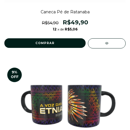
Caneca Pé de Ratanaba
R$49,90
R$54,90
12
x de
R$5,06
9
%
OFF