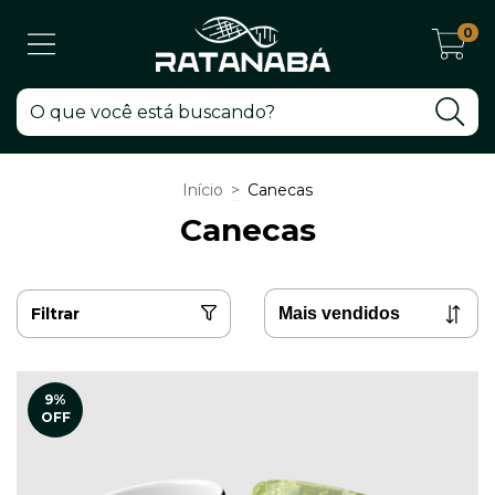
0
Início
>
Canecas
Canecas
Filtrar
9
%
OFF