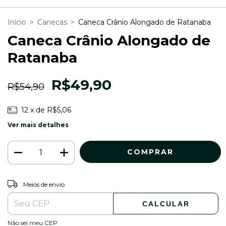
Início
>
Canecas
>
Caneca Crânio Alongado de Ratanaba
Caneca Crânio Alongado de
Ratanaba
R$49,90
R$54,90
12
x de
R$5,06
Ver mais detalhes
ALTERAR CEP
Entregas para o CEP:
Meios de envio
CALCULAR
Não sei meu CEP