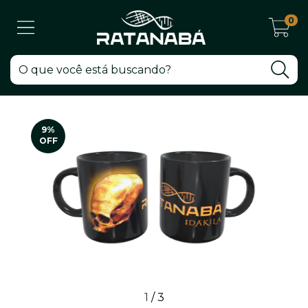
0
9
%
OFF
1
/
3