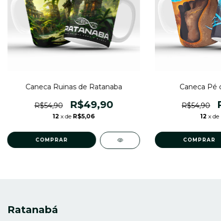
Caneca Pé 
Caneca Ruinas de Ratanaba
R$49,90
R$54,90
R$54,90
12
x de
12
x de
R$5,06
Ratanabá