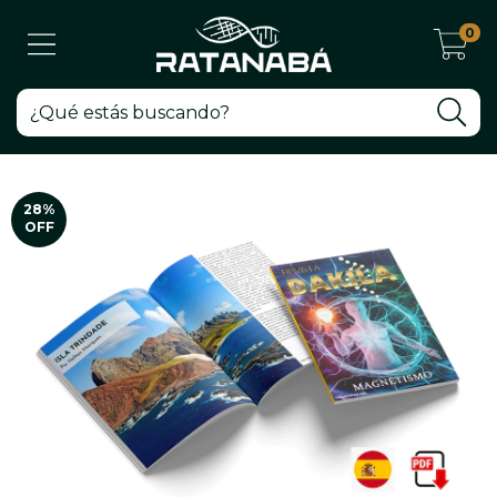
0
28
%
OFF