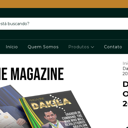
Início
Quem Somos
Produtos
Contato
Iní
Da
20
D
O
2