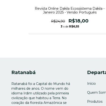
 - Fevereiro
Revista Online Dakila Ecossistema Dakila -
s
Janeiro 2025 - Versão Português
R$18,00
R$24,90
3
x de
R$6,55
Ratanabá
Depart
Início
Ratanabá foi a Capital do Mundo há
milhares de anos. O nome vem do
Quem Som
idioma Irdim utilizado pela primeira
civilização que habitou a Terra. No
Produtos
coração da floresta Amazônica se