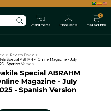
0
Atendimento
Minha conta
Meu carrinho
cio
>
Revista Dakila
>
kila Special ABRAHM Online Magazine - July
25 - Spanish Version
akila Special ABRAHM
nline Magazine - July
025 - Spanish Version