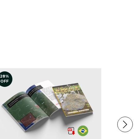
28
%
28
%
OFF
OFF