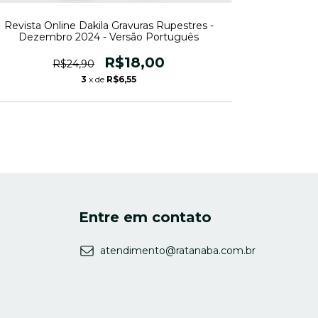
Revista Online Dakila Gravuras Rupestres -
Revista Onl
Dezembro 2024 - Versão Português
R$18,00
R$24,90
3
x de
R$6,55
Entre em contato
atendimento@ratanaba.com.br